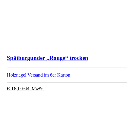
Spätburgunder „Rouge“ trocken
Holznagel
,
Versand im 6er Karton
€
16,0
inkl. MwSt.