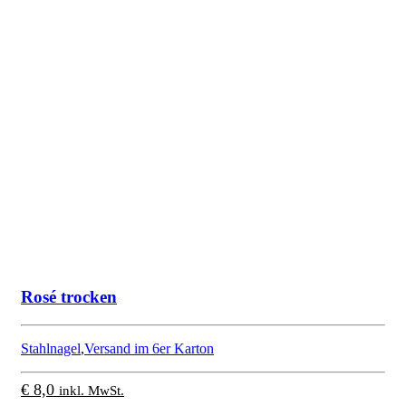
Rosé trocken
Stahlnagel
,
Versand im 6er Karton
€
8,0
inkl. MwSt.