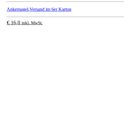
Ankernagel
,
Versand im 6er Karton
€
16,0
inkl. MwSt.