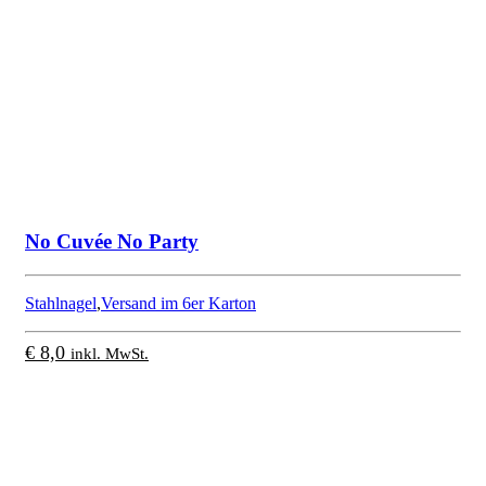
No Cuvée No Party
Stahlnagel
,
Versand im 6er Karton
€
8,0
inkl. MwSt.